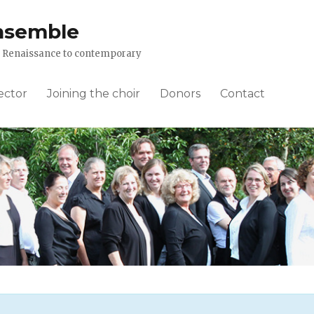
nsemble
om Renaissance to contemporary
ector
Joining the choir
Donors
Contact