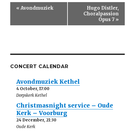
E
«
Avondmuziek
Hugo Distler,
v
Choralpassion
e
Opus 7
»
n
t
N
a
v
i
g
CONCERT CALENDAR
a
t
i
Avondmuziek Kethel
o
4 October, 17:00
n
Dorpskerk Kethel
Christmasnight service – Oude
Kerk – Voorburg
24 December, 21:30
Oude Kerk