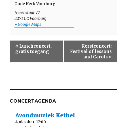
Oude Kerk Voorburg
Herenstaat 77
2271 CC
Voorburg
+ Google Maps
E
«
Lunchconcert,
Kerstconcert:
v
gratis toegang
Festival of lessons
e
and Carols
»
n
e
m
e
n
t
N
CONCERTAGENDA
a
v
i
Avondmuziek Kethel
g
4 oktober, 17:00
a