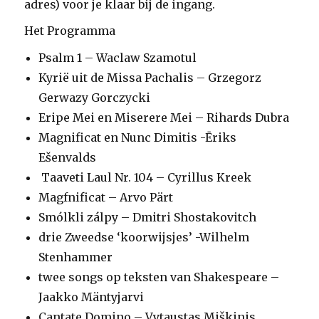
adres) voor je klaar bij de ingang.
Het Programma
Psalm 1 – Waclaw Szamotul
Kyrië uit de Missa Pachalis – Grzegorz
Gerwazy Gorczycki
Eripe Mei en Miserere Mei – Rihards Dubra
Magnificat en Nunc Dimitis -Ēriks
Ešenvalds
Taaveti Laul Nr. 104 – Cyrillus Kreek
Magfnificat – Arvo Pärt
Smólkli zálpy – Dmitri Shostakovitch
drie Zweedse ‘koorwijsjes’ -Wilhelm
Stenhammer
twee songs op teksten van Shakespeare –
Jaakko Mäntyjarvi
Cantate Domino – Vytaustas Miškinis